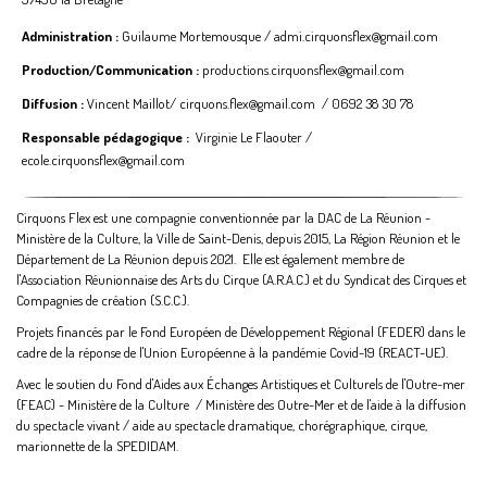
Administration :
Guilaume Mortemousque / admi.cirquonsflex@gmail.com
Production/Communication :
productions.cirquonsflex@gmail.com
Diffusion :
Vincent Maillot/ cirquons.flex@gmail.com / 0692 38 30 78
Responsable pédagogique :
Virginie Le Flaouter /
ecole.cirquonsflex@gmail.com
Cirquons Flex est une compagnie conventionnée par la DAC de La Réunion -
Ministère de la Culture, la Ville de Saint-Denis, depuis 2015, La Région Réunion et le
Département de La Réunion depuis 2021. Elle est également membre de
l'Association Réunionnaise des Arts du Cirque (A.R.A.C.) et du Syndicat des Cirques et
Compagnies de création (S.C.C.).
Projets financés par le Fond Européen de Développement Régional (FEDER) dans le
cadre de la réponse de l'Union Européenne à la pandémie Covid-19 (REACT-UE).
Avec le soutien du Fond d'Aides aux Échanges Artistiques et Culturels de l'Outre-mer
(FEAC) - Ministère de la Culture / Ministère des Outre-Mer et de l'aide à la diffusion
du spectacle vivant / aide au spectacle dramatique, chorégraphique, cirque,
marionnette de la SPEDIDAM.