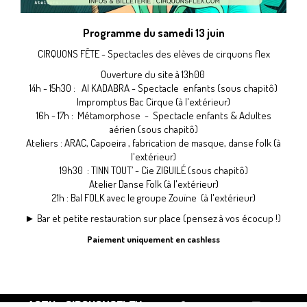
Programme du samedi 13 juin
CIRQUONS FÊTE - Spectacles des elèves de cirquons flex
Ouverture du site à 13h00
14h - 15h30 : AI KADABRA - Spectacle enfants (sous chapitô)
Impromptus Bac Cirque
(à l'extérieur)
16h - 17h : Métamorphose - Spectacle enfants & Adultes
aérien
(sous chapitô)
Ateliers : ARAC, Capoeira , fabrication de masque, danse folk
(à
l'extérieur)
19h30 : TINN TOUT’ - Cie ZIGUILÉ (sous chapitô)
Atelier Danse Folk (à l'extérieur)
21h : Bal FOLK avec le groupe Zouïne
(à l'extérieur)
► Bar et petite restauration sur place (pensez à vos écocup !)
Paiement uniquement en cashless
ACTU@CIRQUONSFLEX